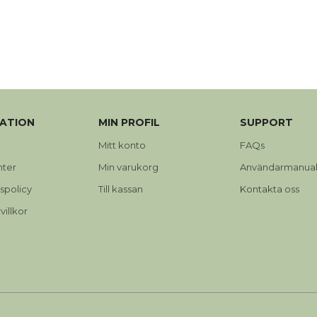
ATION
MIN PROFIL
SUPPORT
Mitt konto
FAQs
nter
Min varukorg
Användarmanual
tspolicy
Till kassan
Kontakta oss
illkor