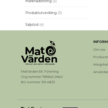
Marknadsföring
(3)
Produktutveckling
(3)
Säljstöd
(4)
INFORM
Om oss
Produce
Integrite
MatVärden Ek. Förening
Användarv
Org.nummer 769642-0640
BG-nummer 351-4833