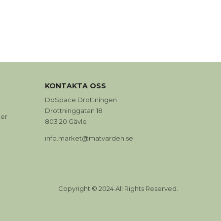
KONTAKTA OSS
DoSpace Drottningen
Drottninggatan 18
er
803 20 Gävle
info.market@matvarden.se
Copyright © 2024 All Rights Reserved.
0