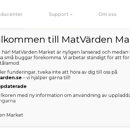
oducenter
Support
Om oss
älkommen till MatVärden Ma
ig här! MatVärden Market är nyligen lanserad och medan vi
sa små buggar förekomma. Vi arbetar ständigt för att fö
 tålamod.
n e-postadress. Du kommer att få en länk för att skapa ett nytt 
r funderingar, tveka inte att höra av dig till oss på
arden.se
– vi hjälper gärna till!
ppdaterade
illkoren med ny information om användning av uppladdat
ngarna
en Market