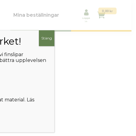
0,00
kr
Mina beställningar
Logga
in
rket!
Stäng
 finslipar
rbättra upplevelsen
lösenord via e-post.
 material. Läs