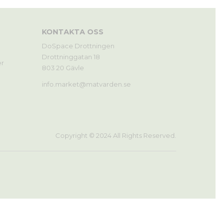
KONTAKTA OSS
DoSpace Drottningen
Drottninggatan 18
r
803 20 Gävle
info.market@matvarden.se
Copyright © 2024 All Rights Reserved.
0