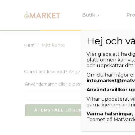
Butik
Pr
Hej och v
Hem
Mitt konto
Vi är glada att ha d
plattformen kan vis
och uppskattar ditt
Glömt ditt lösenord? Ange ditt användarnamn eller di
Om du har frågor elle
info.market@matv
Obligatoriskt
Användarnamn eller e-post
*
Användarvillkor u
Vi har uppdaterat v
gärna igenom
ändri
ÅTERSTÄLL LÖSENORD
Varma hälsningar,
Teamet på MatVärd