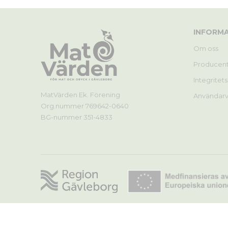
INFORM
Om oss
Producen
Integritet
MatVärden Ek. Förening
Användarvi
Org.nummer 769642-0640
BG-nummer 351-4833