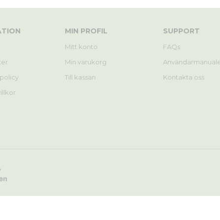
ATION
MIN PROFIL
SUPPORT
Mitt konto
FAQs
ter
Min varukorg
Användarmanuale
spolicy
Till kassan
Kontakta oss
llkor