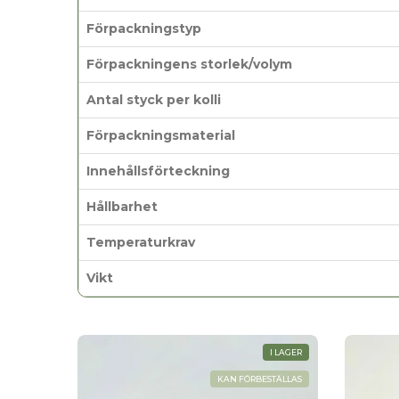
där tradition och utveckling går hand i han
rötterna i gården och blicken framåt, välk
Förpackningstyp
/Susanne
Förpackningens storlek/volym
Antal styck per kolli
Förpackningsmaterial
Innehållsförteckning
Hållbarhet
Temperaturkrav
Vikt
I LAGER
KAN FÖRBESTÄLLAS