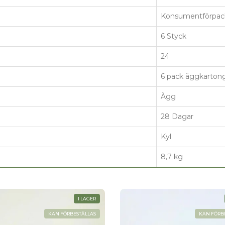
d, med
ommen!
Konsumentförpac
6 Styck
24
6 pack äggkarton
Ägg
28 Dagar
Kyl
8,7 kg
I LAGER
KAN FÖRBESTÄLLAS
KAN FÖRB