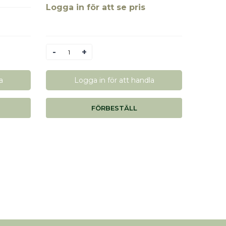
Logga in för att se pris
Antal
a
Logga in för att handla
FÖRBESTÄLL
0