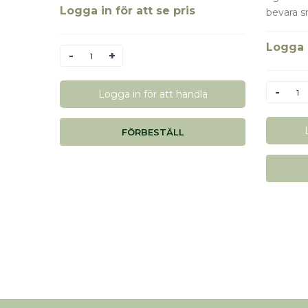
Logga in för att se pris
bevara s
Logga i
Antal
Antal
Logga in för att handla
FÖRBESTÄLL