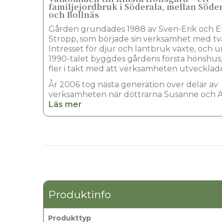
familjejordbruk i Söderala, mellan Söd
och Bollnäs
Gården grundades 1988 av Sven-Erik och El
Stropp, som började sin verksamhet med två
Intresset för djur och lantbruk växte, och 
1990-talet byggdes gårdens första hönshus, 
fler i takt med att verksamheten utvecklade
År 2006 tog nästa generation över delar av
verksamheten när döttrarna Susanne och A
vid och drev gården vidare. Idag är Kinsta 
Läs mer
en etablerad äggproducent med omkring 
höns och en produktion på cirka 182 000 äg
veckan.
Här ligger fokus på ägg från frigående höns
processen, från produktion till packning, sk
regi på gården. En stor del av äggen leverer
men många säljs också lokalt direkt till buti
restauranger och privatpersoner som vill h
Produktinfo
närproducerat med tydligt ursprung.
Kinsta Hönsgård är idag ett levande familje
Produkttyp