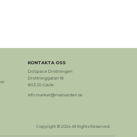
0
KONTAKTA OSS
DoSpace Drottningen
Drottninggatan 18
er
803 20 Gävle
info.market@matvarden.se
Copyright © 2024 All Rights Reserved.