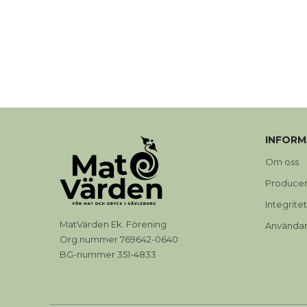
INFORM
Om oss
Produce
Integrite
MatVärden Ek. Förening
Användarv
Org.nummer 769642-0640
BG-nummer 351-4833