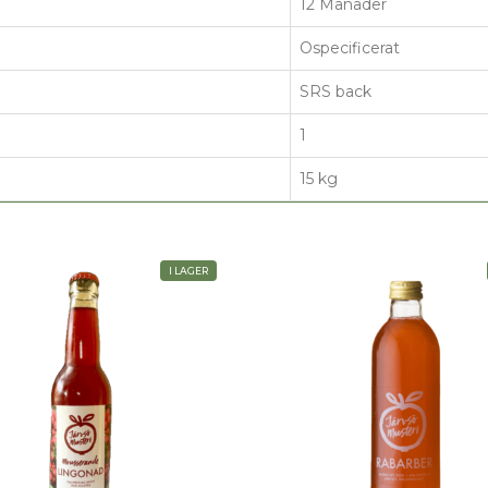
12 Månader
Ospecificerat
SRS back
1
15 kg
I LAGER