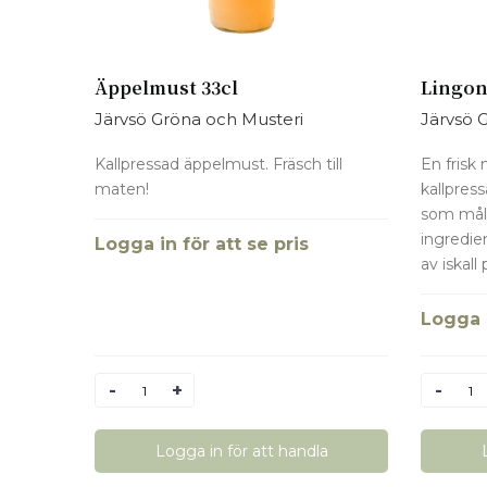
Äppelmust 33cl
Lingo
Järvsö Gröna och Musteri
Järvsö 
Kallpressad äppelmust. Fräsch till
En frisk
maten!
kallpres
som mål
ingredien
Logga in för att se pris
av iskall
Logga i
Antal
Antal
Logga in för att handla