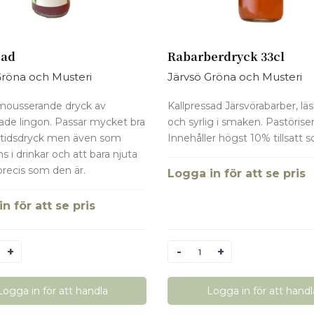
nad
Rabarberdryck 33cl
Gröna och Musteri
Järvsö Gröna och Musteri
 mousserande dryck av
Kallpressad Järsvörabarber, l
sade lingon. Passar mycket bra
och syrlig i smaken. Pastöriser
tidsdryck men även som
Innehåller högst 10% tillsatt s
s i drinkar och att bara njuta
 precis som den är.
Logga in för att se pris
n för att se pris
Antal
Logga in för att handla
Logga in för att handl