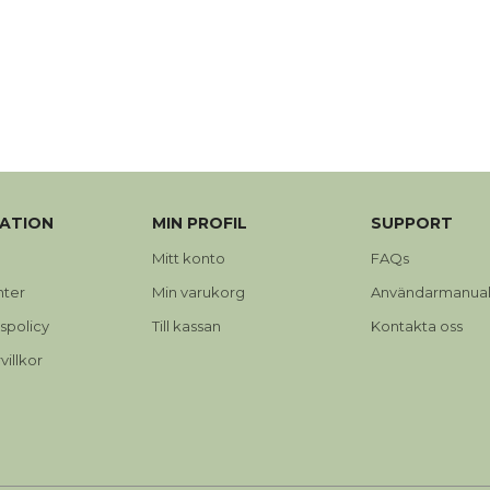
ATION
MIN PROFIL
SUPPORT
Mitt konto
FAQs
nter
Min varukorg
Användarmanual
tspolicy
Till kassan
Kontakta oss
illkor