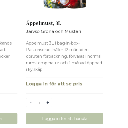
Äppelmust, 3L
Järvsö Gröna och Musteri
äskande
Äppelmust 3L i bag-in-box-
ad.
Pastöriserad, håller 12 månader i
ocker.
obruten förpackning, förvaras i normal
rumstemperatur och 1 månad öppnad
i kylskåp.
Logga in för att se pris
Antal
a
Logga in för att handla