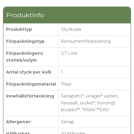
Produktinfo
Produkttyp
Styckvara
Förpackningstyp
Konsumentförpackning
Förpackningens
2,7 Liter
storlek/volym
Antal styck per kolli
1
Förpackningsmaterial
Plast
Innehållsförteckning
Senapsfrö*, vinäger* vatten,
havssalt, socker*, honung*,
kryddor**. *KRAV **EKO
Allergener:
Senap
Hållbarhet
10 Månader