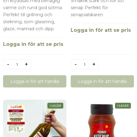
En kryddsås med behaglig
Smakrik stark och lite söt
värme och rund god sötma.
senap Perfekt för
Perfekt till grillning och
senapsälskaren
stekning, som glasering,
glaze, marinad och dipp.
Logga in för att se pris
Logga in för att se pris
Antal
Antal
Logga in för att handla
Logga in för att handla
I LAGER
I LAGER