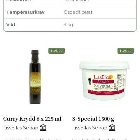
Temperaturkrav
Ospecificerat
Vikt
3 kg
I LAGER
I LAGER
Curry Krydd 6 x 225 ml
S-Special 1500 g
LissEllas Senap
LissEllas Senap