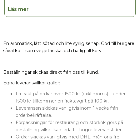
–
Läs mer
Vi har semester V.26-27 samt V.32-33
–
Beställningar skickas direkt från oss till kund.
En aromatisk, lätt sötad och lite syrlig senap. God till burgare,
Egna leveransvillkor gäller:
såväl kött som vegetariska, och härlig till korv.
Fri frakt på ordrar över 1500 kr (exkl moms) –
under 1500 kr tillkommer en fraktavgift på
100 kr.
Beställningar skickas direkt från oss till kund.
Leveransen skickas vanligtvis inom 1 vecka
från orderbekräftelse.
Egna leveransvillkor gäller:
Förpackningar för restaurang och storkök
görs på beställning vilket kan leda till längre
Fri frakt på ordrar över 1500 kr (exkl moms) – under
leveranstider.
1500 kr tillkommer en fraktavgift på 100 kr.
Ordrar skickas vanligtvis med DHL, mån-ons-
Leveransen skickas vanligtvis inom 1 vecka från
fre.
orderbekräftelse.
Förpackningar för restaurang och storkök görs på
beställning vilket kan leda till längre leveranstider.
Ordrar skickas vanligtvis med DHL, mån-ons-fre.