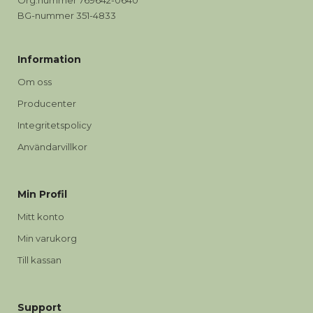
Org.nummer 769642-0640
BG-nummer 351-4833
Information
Om oss
Producenter
Integritetspolicy
Användarvillkor
Min Profil
Mitt konto
Min varukorg
Till kassan
Support