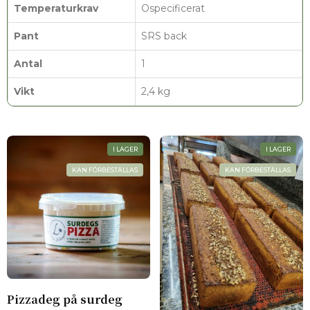
Temperaturkrav
Ospecificerat
Pant
SRS back
Antal
1
Vikt
2,4 kg
I LAGER
I LAGER
KAN FÖRBESTÄLLAS
KAN FÖRBESTÄLLAS
Pizzadeg på surdeg