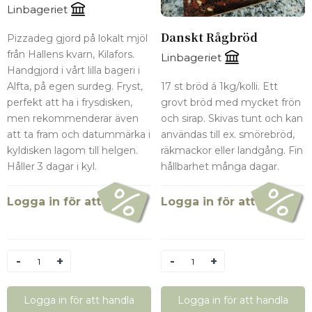
Linbageriet
Danskt Rågbröd
Pizzadeg gjord på lokalt mjöl
från Hallens kvarn, Kilafors.
Linbageriet
Handgjord i vårt lilla bageri i
Alfta, på egen surdeg. Fryst,
17 st bröd á 1kg/kolli. Ett
perfekt att ha i frysdisken,
grovt bröd med mycket frön
men rekommenderar även
och sirap. Skivas tunt och kan
att ta fram och datummärka i
användas till ex. smörebröd,
kyldisken lagom till helgen.
räkmackor eller landgång. Fin
Håller 3 dagar i kyl.
hållbarhet många dagar.
Logga in för att se pris
Logga in för att se pris
Antal
Antal
Logga in för att handla
Logga in för att handla