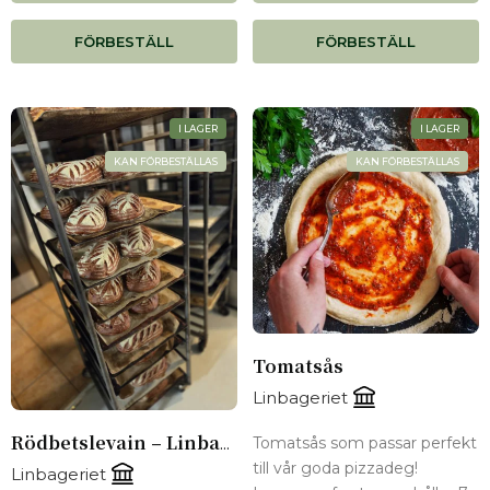
FÖRBESTÄLL
FÖRBESTÄLL
I LAGER
I LAGER
KAN FÖRBESTÄLLAS
KAN FÖRBESTÄLLAS
Tomatsås
Linbageriet
Tomatsås som passar perfekt
Rödbetslevain – Linbageriets Bake Off
till vår goda pizzadeg!
Linbageriet