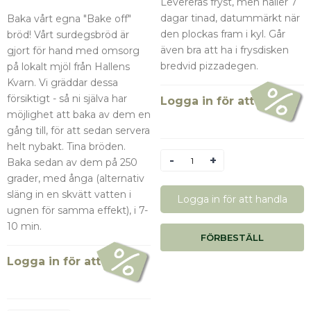
Levereras fryst, men håller 7
dagar tinad, datummärkt när
Baka vårt egna "Bake off"
den plockas fram i kyl. Går
bröd! Vårt surdegsbröd är
även bra att ha i frysdisken
gjort för hand med omsorg
bredvid pizzadegen.
på lokalt mjöl från Hallens
Kvarn. Vi gräddar dessa
försiktigt - så ni själva har
Logga in för att se pris
möjlighet att baka av dem en
gång till, för att sedan servera
helt nybakt. Tina bröden.
Antal
Baka sedan av dem på 250
grader, med ånga (alternativ
släng in en skvätt vatten i
Logga in för att handla
ugnen för samma effekt), i 7-
10 min.
FÖRBESTÄLL
Logga in för att se pris