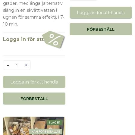
grader, med ånga (alternativ
släng in en skvätt vatten i
Logga in för att handla
ugnen för samma effekt), i 7-
10 min.
FÖRBESTÄLL
Logga in för att se pris
Antal
Logga in för att handla
FÖRBESTÄLL
I LAGER
KAN FÖRBESTÄLLAS