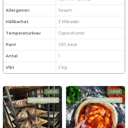
Allergener:
Sesam
Hållbarhet
3 Månader
Temperaturkrav
Ospecificerat
Pant
SRS back
Antal
1
Vikt
2 kg
I LAGER
I LAGER
KAN FÖRBESTÄLLAS
KAN FÖRBESTÄLLAS