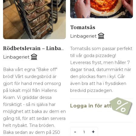
Tomatsås
Linbageriet
Tomatsås som passar perfekt
Rödbetslevain – Linbageriets Bake Off
till vår goda pizzadeg!
Linbageriet
Levereras fryst, men håller 7
dagar tinad, datummärkt när
Baka vårt egna "Bake off"
den plockas fram i kyl. Går
bröd! Vårt surdegsbröd är
även bra att ha i frysdisken
gjort för hand med omsorg
bredvid pizzadegen.
på lokalt mjöl från Hallens
Kvarn. Vi gräddar dessa
försiktigt - så ni själva har
Logga in för att se pris
möjlighet att baka av dem en
gång till, för att sedan servera
helt nybakt. Tina bröden.
Antal
Baka sedan av dem på 250