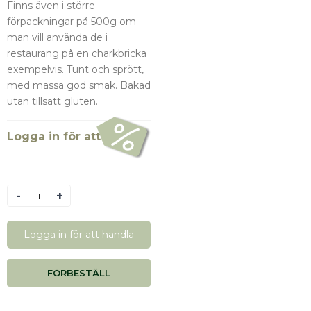
Finns även i större
förpackningar på 500g om
man vill använda de i
restaurang på en charkbricka
exempelvis. Tunt och sprött,
med massa god smak. Bakad
utan tillsatt gluten.
Logga in för att se pris
Antal
Logga in för att handla
FÖRBESTÄLL