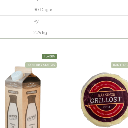
90 Dagar
Kyl
2,25 kg
I LAGER
KAN FÖRBESTÄLLAS
KAN FÖRB