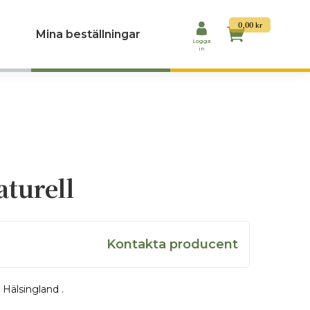
0,00
kr
Mina beställningar
Logga
in
aturell
Om producent
Fem gårdar och en mjölk du kan lita på.
Kontakta producent
I Hälsingland vet vi att det bästa ofta finn
mjölk kommer från fem lokala gårdar, ing
 Hälsingland .
bara färsk mjölk från kor som betar i vår 