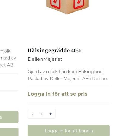
Hälsingegrädde 40%
 mjölk
verkad av
DellenMejeriet
riet AB
Gjord av mjölk från kor i Hälsingland.
Packat av DellenMejeriet AB i Delsbo.
Logga in för att se pris
Antal
a
Logga in för att handla