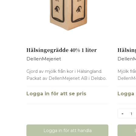
Hälsingegrädde 40% 1 liter
Hälsin
DellenMejeriet
DellenM
Gjord av mjölk från kor i Hälsingland.
Mjölk frå
Packat av DellenMejeriet AB i Delsbo.
DellenMe
Logga in för att se pris
Logga i
Antal
Logga in för att handla