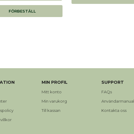
FÖRBESTÄLL
ATION
MIN PROFIL
SUPPORT
Mitt konto
FAQs
nter
Min varukorg
Användarmanual
tspolicy
Till kassan
Kontakta oss
illkor