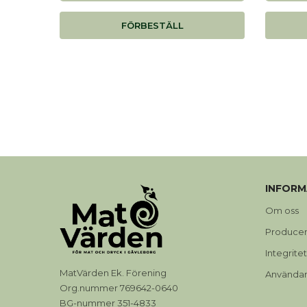
FÖRBESTÄLL
INFORM
Om oss
Produce
Integrite
MatVärden Ek. Förening
Användarv
Org.nummer 769642-0640
BG-nummer 351-4833