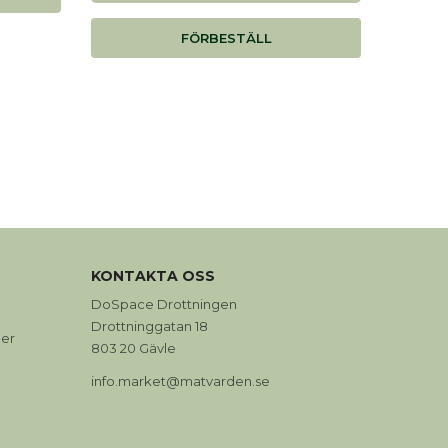
FÖRBESTÄLL
0
KONTAKTA OSS
DoSpace Drottningen
Drottninggatan 18
er
803 20 Gävle
info.market@matvarden.se