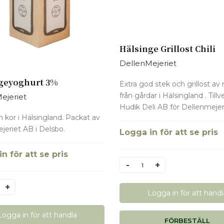
Hälsinge Grillost Chili
DellenMejeriet
geyoghurt 3%
Extra god stek och grillost av
från gårdar i Hälsingland . Till
ejeriet
Hudik Deli AB för Dellenmeje
n kor i Hälsingland. Packat av
jeriet AB i Delsbo.
Logga in för att se pris
n för att se pris
Antal
Logga in för att handl
Logga in för att handla
FÖRBESTÄLL