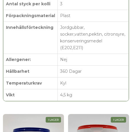
Antal styck per kolli
3
Förpackningsmaterial
Plast
Innehållsförteckning
Jordgubbar,
socker,vatten,pektin, citronsyre,
konserveringsmedel
(E202,E211)
Allergener:
Nej
Hållbarhet
360 Dagar
Temperaturkrav
Kyl
Vikt
4,5 kg
I LAGER
I LAGER