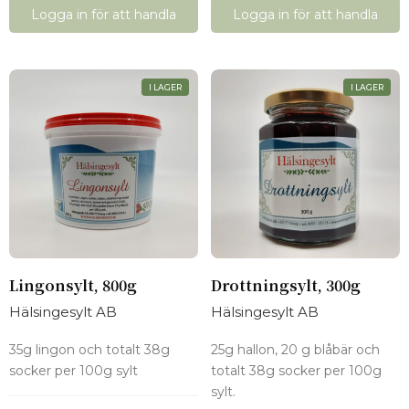
Logga in för att handla
Logga in för att handla
I LAGER
I LAGER
Lingonsylt, 800g
Drottningsylt, 300g
Hälsingesylt AB
Hälsingesylt AB
35g lingon och totalt 38g
25g hallon, 20 g blåbär och
socker per 100g sylt
totalt 38g socker per 100g
sylt.