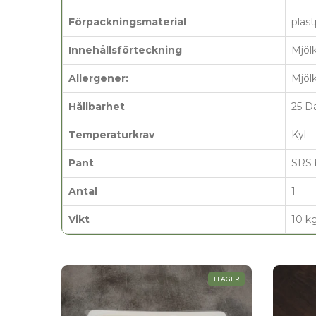
Förpackningsmaterial
plas
Innehållsförteckning
Mjölk
Allergener:
Mjöl
Hållbarhet
25 D
Temperaturkrav
Kyl
Pant
SRS 
Antal
1
Vikt
10 k
I LAGER