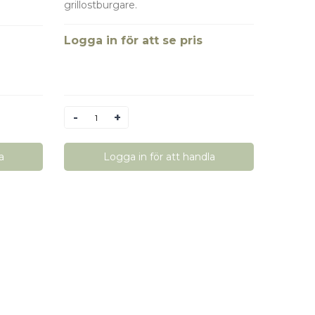
grillostburgare.
Logga in för att se pris
Antal
a
Logga in för att handla