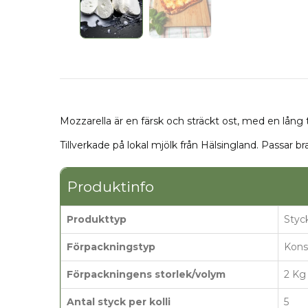
Mozzarella är en färsk och sträckt ost, med en lån
Tillverkade på lokal mjölk från Hälsingland. Passar bra 
Produktinfo
Produkttyp
Styc
Förpackningstyp
Kons
Förpackningens storlek/volym
2 Kg
Antal styck per kolli
5