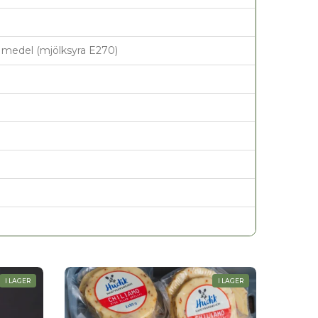
e medel (mjölksyra E270)
I LAGER
I LAGER