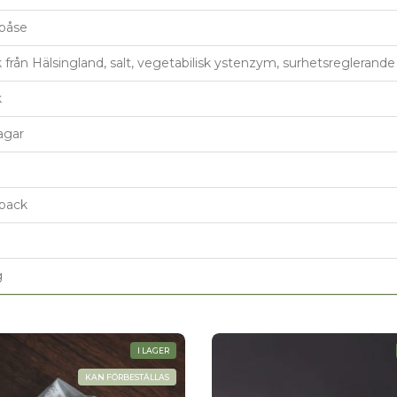
tpåse
 från Hälsingland, salt, vegetabilisk ystenzym, surhetsreglerand
k
agar
back
g
I LAGER
KAN FÖRBESTÄLLAS