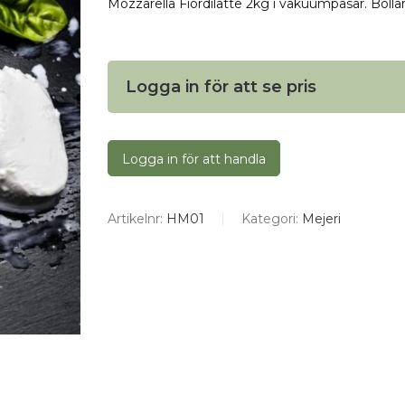
Mozzarella Fiordilatte 2kg i vakuumpåsar. Bolla
Logga in för att se pris
Logga in för att handla
Artikelnr:
HM01
Kategori:
Mejeri