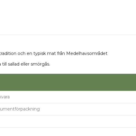
g tradition och en typisk mat från Medelhavsområdet
till sallad eller smörgås.
kvara
umentförpackning