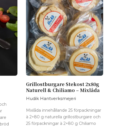
Grillostburgare Stekost 2x80g
Naturell & Chiliamo – Mixlåda
Hudik Hantverksmejeri
 och
Mixlåda innehållande 25 förpackningar
r
à 2×80 g naturella grillostburgare och
are
25 förpackningar à 2×80 g Chiliamo
 bröd