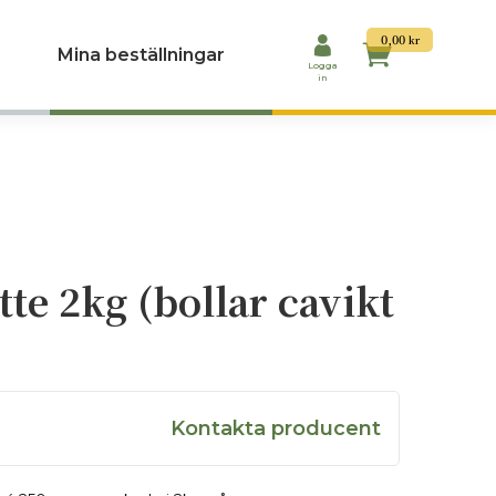
0,00
kr
Mina beställningar
Logga
in
tte 2kg (bollar cavikt
Om producent
Färska ostar gjorda för hand, med lokal
Kontakta producent
I Hudiksvall tillverkar Hudik Hantverksmeje
Bakom produktionen står Laurentiu, som ar
konsistens och kvalitet.