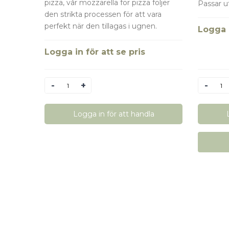
pizza, vår mozzarella för pizza följer
Passar ut
den strikta processen för att vara
perfekt när den tillagas i ugnen.
Logga i
Logga in för att se pris
Antal
Antal
Logga in för att handla