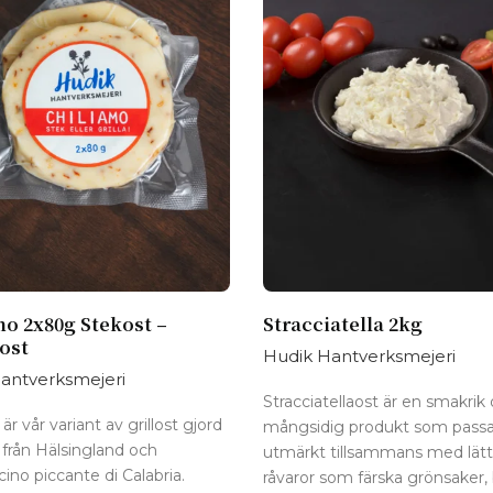
mo 2x80g Stekost –
Stracciatella 2kg
ost
Hudik Hantverksmejeri
antverksmejeri
Stracciatellaost är en smakrik
är vår variant av grillost gjord
mångsidig produkt som passa
 från Hälsingland och
utmärkt tillsammans med lätt
ino piccante di Calabria.
råvaror som färska grönsaker,