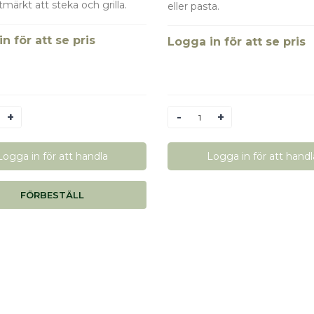
märkt att steka och grilla.
eller pasta.
n för att se pris
Logga in för att se pris
Antal
Logga in för att handla
Logga in för att handl
FÖRBESTÄLL