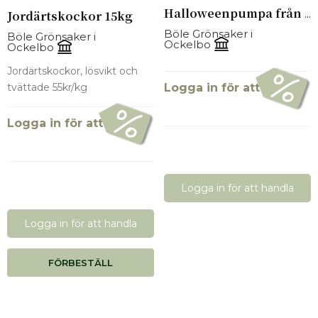
Jordärtskockor 15kg
Halloweenpumpa från 10-15 kg/låda. 100-500 kg
Böle Grönsaker i
Böle Grönsaker i
Ockelbo
Ockelbo
Jordärtskockor, lösvikt och
Logga in för att se pris
tvättade 55kr/kg
Logga in för att se pris
Logga in för att handla
Logga in för att handla
FÖRBESTÄLL