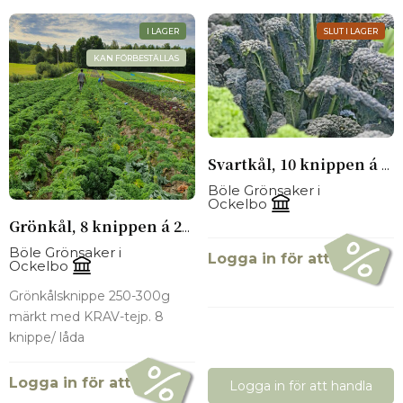
I LAGER
SLUT I LAGER
KAN FÖRBESTÄLLAS
Svartkål, 10 knippen á 250-300g
Böle Grönsaker i
Ockelbo
Grönkål, 8 knippen á 250-300g
Böle Grönsaker i
Logga in för att se pris
Ockelbo
Grönkålsknippe 250-300g
märkt med KRAV-tejp. 8
knippe/ låda
Logga in för att se pris
Logga in för att handla