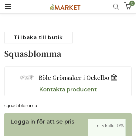
0
Tillbaka till butik
Squasblomma
Böle Grönsaker i Ockelbo
Kontakta producent
squashblomma
Logga in för att se pris
5 kolli: 10%