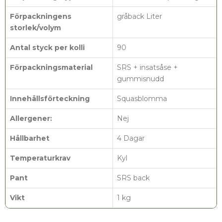
Förpackningens
gråback Liter
storlek/volym
Antal styck per kolli
90
Förpackningsmaterial
SRS + insatsåse +
gummisnudd
Innehållsförteckning
Squasblomma
Allergener:
Nej
Hållbarhet
4 Dagar
Temperaturkrav
Kyl
Pant
SRS back
Vikt
1 kg