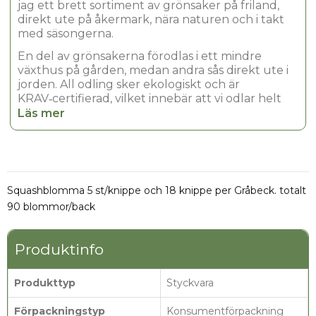
jag ett brett sortiment av grönsaker på friland,
direkt ute på åkermark, nära naturen och i takt
med säsongerna.
En del av grönsakerna förodlas i ett mindre
växthus på gården, medan andra sås direkt ute i
jorden. All odling sker ekologiskt och är
KRAV‑certifierad, vilket innebär att vi odlar helt
utan gifter och konstgödsel och med stor
Läs mer
omsorg om både råvara och miljö.
Min resa till gården i Ockelbo började långt
härifrån, och erfarenheten av att odla och arbeta
nära naturen har följt med mig genom livet. Idag
Squashblomma 5 st/knippe och 18 knippe per Gråbeck. totalt
är Böle Grönsaker mitt sätt att fortsätta utveckla
ett hållbart jordbruk och erbjuda grönsaker med
90 blommor/back
tydligt ursprung och hög kvalitet.
Varmt välkommen att handla direkt från mig
Produktinfo
här i Market, jag ser fram emot att leverera
grönsaker som gör skillnad i din verksamhet.
Produkttyp
Styckvara
Förpackningstyp
Konsumentförpackning