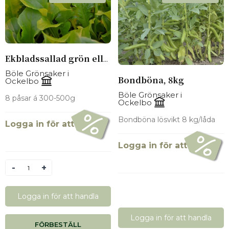
Ekbladssallad grön eller röd, 8 påsar á 300-500g
Böle Grönsaker i
Bondböna, 8kg
Ockelbo
Böle Grönsaker i
8 påsar á 300-500g
Ockelbo
Bondböna lösvikt 8 kg/låda
Logga in för att se pris
Logga in för att se pris
Antal
Logga in för att handla
Logga in för att handla
FÖRBESTÄLL