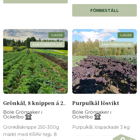
FÖRBESTÄLL
I LAGER
I LAGER
KAN FÖRBESTÄLLAS
KAN FÖRBESTÄLLAS
Purpulkål lösvikt
Grönkål, 8 knippen á 250-300g
Böle Grönsaker i
Böle Grönsaker i
Ockelbo
Ockelbo
Grönkålsknippe 250-300g
Purpulkål, löspackade 3 kg
märkt med KRAV-tejp. 8