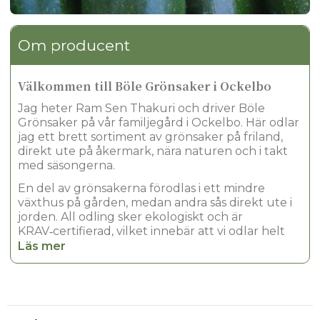
Om producent
Välkommen till Böle Grönsaker i Ockelbo
Jag heter Ram Sen Thakuri och driver Böle
Grönsaker på vår familjegård i Ockelbo. Här odlar
jag ett brett sortiment av grönsaker på friland,
direkt ute på åkermark, nära naturen och i takt
med säsongerna.
En del av grönsakerna förodlas i ett mindre
växthus på gården, medan andra sås direkt ute i
jorden. All odling sker ekologiskt och är
KRAV‑certifierad, vilket innebär att vi odlar helt
utan gifter och konstgödsel och med stor
Läs mer
omsorg om både råvara och miljö.
Min resa till gården i Ockelbo började långt
härifrån, och erfarenheten av att odla och arbeta
nära naturen har följt med mig genom livet. Idag