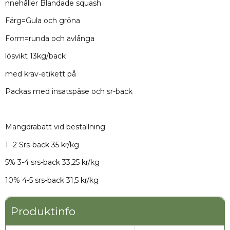
nnehåller Blandade squash
är Böle Grönsaker mitt sätt att fortsätta utveckla
ett hållbart jordbruk och erbjuda grönsaker med
Färg=Gula och gröna
tydligt ursprung och hög kvalitet.
Form=runda och avlånga
Varmt välkommen att handla direkt från mig
här i Market, jag ser fram emot att leverera
lösvikt 13kg/back
grönsaker som gör skillnad i din verksamhet.
med krav-etikett på
Packas med insatspåse och sr-back
Mängdrabatt vid beställning
1 -2 Srs-back 35 kr/kg
5% 3-4 srs-back 33,25 kr/kg
10% 4-5 srs-back 31,5 kr/kg
Produktinfo