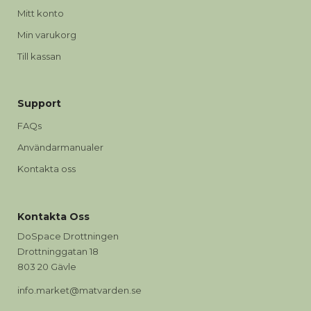
Mitt konto
Min varukorg
Till kassan
Support
FAQs
Användarmanualer
Kontakta oss
Kontakta Oss
DoSpace Drottningen
Drottninggatan 18
803 20 Gävle
info.market@matvarden.se