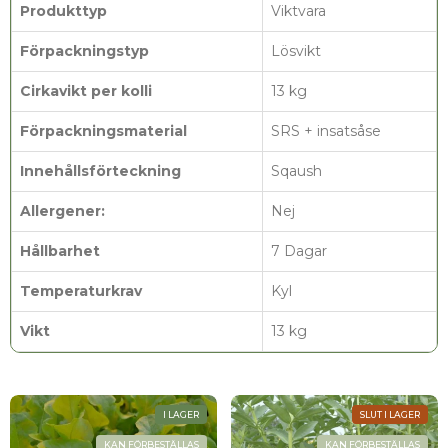
Produkttyp
Viktvara
Förpackningstyp
Lösvikt
Cirkavikt per kolli
13 kg
Förpackningsmaterial
SRS + insatsåse
Innehållsförteckning
Sqaush
Allergener:
Nej
Hållbarhet
7 Dagar
Temperaturkrav
Kyl
Vikt
13 kg
I LAGER
SLUT I LAGER
KAN FÖRBESTÄLLAS
KAN FÖRBESTÄLLAS