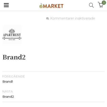
0
för
Kommentarer inaktiverade
Brand2
Brand2
FÖREGÅENDE
Brand1
NÄSTA
Brand2