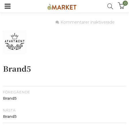
0
för
Kommentarer inaktiverade
Brand5
Brand5
FÖREGÅENDE
Brand5
NÄSTA
Brand5