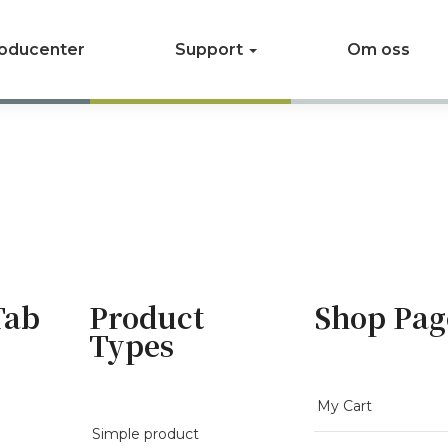
oducenter
Support
Om oss
Tab
Product
Shop Pag
Types
My Cart
Simple product