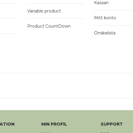
Kassan
Variable product
Mitt konto
Product CountDown
Önskelista
ATION
MIN PROFIL
SUPPORT