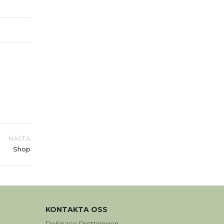
NÄSTA
Shop
KONTAKTA OSS
DoSpace Drottningen