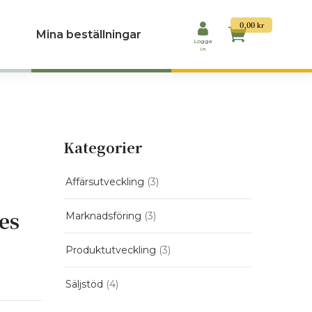
0,00
kr
Mina beställningar
Logga
in
Kategorier
Affärsutveckling
(3)
es
Marknadsföring
(3)
Produktutveckling
(3)
Säljstöd
(4)