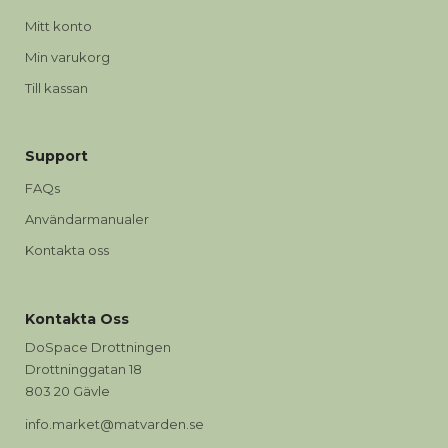
Mitt konto
Min varukorg
Till kassan
Support
FAQs
Användarmanualer
Kontakta oss
Kontakta Oss
DoSpace Drottningen
Drottninggatan 18
803 20 Gävle
info.market@matvarden.se