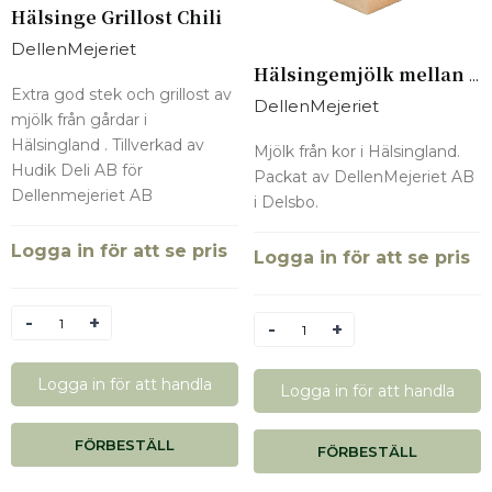
Hälsinge Grillost Chili
DellenMejeriet
Hälsingemjölk mellan 1,5%
Extra god stek och grillost av
DellenMejeriet
mjölk från gårdar i
Hälsingland . Tillverkad av
Mjölk från kor i Hälsingland.
Hudik Deli AB för
Packat av DellenMejeriet AB
Dellenmejeriet AB
i Delsbo.
Logga in för att se pris
Logga in för att se pris
Antal
Antal
Logga in för att handla
Logga in för att handla
FÖRBESTÄLL
FÖRBESTÄLL