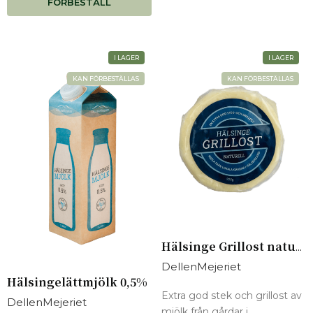
FÖRBESTÄLL
I LAGER
I LAGER
KAN FÖRBESTÄLLAS
KAN FÖRBESTÄLLAS
Hälsinge Grillost naturell
DellenMejeriet
Hälsingelättmjölk 0,5%
Extra god stek och grillost av
DellenMejeriet
mjölk från gårdar i