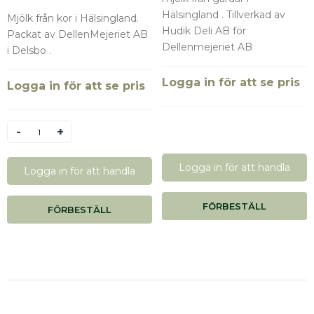
Hälsingland . Tillverkad av
Mjölk från kor i Hälsingland.
Hudik Deli AB för
Packat av DellenMejeriet AB
Dellenmejeriet AB
i Delsbo .
Logga in för att se pris
Logga in för att se pris
Antal
Logga in för att handla
Logga in för att handla
FÖRBESTÄLL
FÖRBESTÄLL