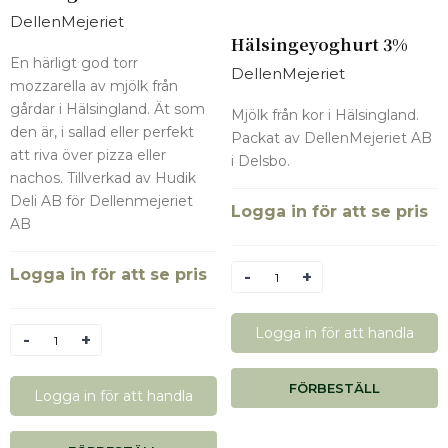
DellenMejeriet
Hälsingeyoghurt 3%
En härligt god torr
DellenMejeriet
mozzarella av mjölk från
gårdar i Hälsingland. Ät som
Mjölk från kor i Hälsingland.
den är, i sallad eller perfekt
Packat av DellenMejeriet AB
att riva över pizza eller
i Delsbo.
nachos. Tillverkad av Hudik
Deli AB för Dellenmejeriet
Logga in för att se pris
AB
Logga in för att se pris
Antal
Logga in för att handla
Antal
FÖRBESTÄLL
Logga in för att handla