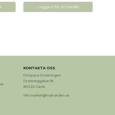
a
Logga in för att handla
0
KONTAKTA OSS
DoSpace Drottningen
Drottninggatan 18
er
803 20 Gävle
info.market@matvarden.se