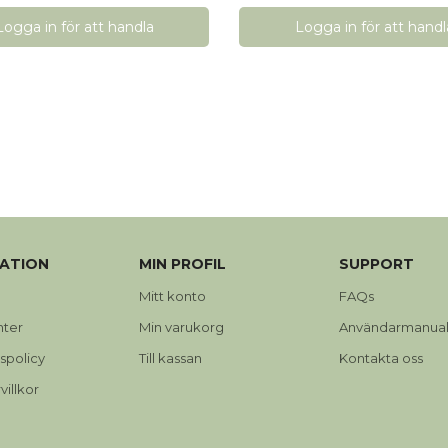
Logga in för att handla
Logga in för att handl
ATION
MIN PROFIL
SUPPORT
Mitt konto
FAQs
nter
Min varukorg
Användarmanual
tspolicy
Till kassan
Kontakta oss
illkor