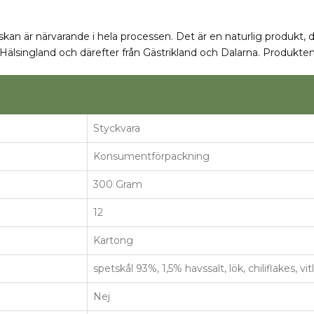
an är närvarande i hela processen. Det är en naturlig produkt, dä
Hälsingland och därefter från Gästrikland och Dalarna. Produkten 
Styckvara
Konsumentförpackning
300 Gram
12
Kartong
spetskål 93%, 1,5% havssalt, lök, chiliflakes, vit
Nej