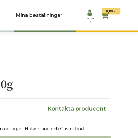
0,00
kr
Mina beställningar
Logga
in
00g
Om producent
Kontakta producent
Hej och välkommen!
Här hittar du syrade grönsaker som får ta t
för att ta tillvara på råvaror, kunskap och
 odlingar i Hälsingland och Gästrikland.
Alla våra produkter är naturligt fermenterad