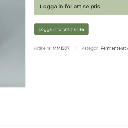
Logga in för att se pris
Logga in för att handla
Artikelnr:
MM1507
Kategori:
Fermenterat &