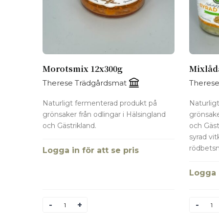
Morotsmix 12x300g
Mixlåd
Therese Trädgårdsmat
Therese
Naturligt fermenterad produkt på
Naturlig
grönsaker från odlingar i Hälsingland
grönsake
och Gästrikland.
och Gästr
syrad vi
rödbetsm
Logga in för att se pris
Logga i
Antal
Antal