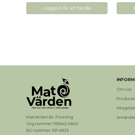
Logga in för att handla
INFORM
Om oss
Produce
Integrite
MatVärden Ek. Förening
Användarv
Org.nummer 769642-0640
BG-nummer 351-4833