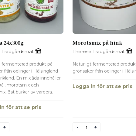
a 24x300g
Morotsmix på hink
 Trädgårdsmat
Therese Trädgårdsmat
t fermenterad produkt på
Naturligt fermenterad produk
r från odlingar i Hälsingland
grönsaker från odlingar i Hälsi
ikland. En mixlåda innehåller:
tkål, morotsmix och
Logga in för att se pris
ix, 8st burkar av vardera.
n för att se pris
Antal