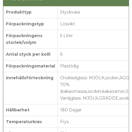
Produkttyp
Styckvara
Förpackningstyp
Lösvikt
Förpackningens
5 Liter
storlek/volym
Antal styck per kolli
6
Förpackningsmaterial
Plasttråg
Innehållsförteckning
Chokladglass: MJÖLK,socker,ÄGG
70%
(kakaomassa,socker,kakaosmör,SOJAl
Vaniljglass: MJÖLK,GRÄDDE,socker
Hållbarhet
180 Dagar
Temperaturkrav
Frys