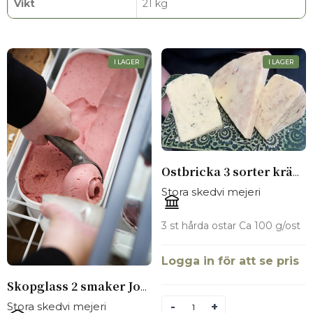
Vikt
21 kg
I LAGER
I LAGER
Ostbricka 3 sorter krämiga hårdostar
Stora skedvi mejeri
3 st hårda ostar Ca 100 g/ost
Logga in för att se pris
Skopglass 2 smaker Jordgubb och blåbär 2 tråg av varje
Stora skedvi mejeri
Antal